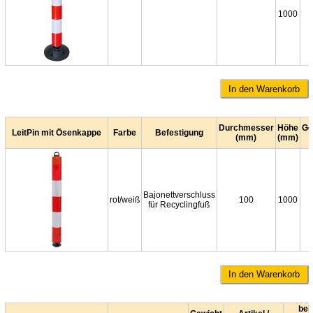
1000
Durchmesser
Höhe
Ge
LeitPin mit Ösenkappe
Farbe
Befestigung
(mm)
(mm)
Bajonettverschluss
rot/weiß
100
1000
für Recyclingfuß
bei