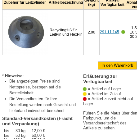
Gewicht
Artikel /
Zubehör für Leitzylinder
Artikelbezeichnung
Abnah
(kg)
Verfügbarkeit
von
1 ST
Recyclingfuß für
291.11.145
2.00
10 S
LeitPin und FlexPin
30 S
*
Hinweise:
Erläuterung zur
Die angezeigten Preise sind
Verfügbarkeit
Nettopreise, bezogen auf die
= Artikel auf Lager
Bestelleinheit.
= Artikel im Zulauf
= Artikel zurzeit nicht auf
Die Versandkosten für Ihre
Lager
Bestellung werden nach Gewicht und
Lieferland individuell berechnet.
Führen Sie die Maus über den
Standard-Versandkosten (Fracht
Farbpunkt, um die
Versandbereitschaft des
und Verpackung)
Artikels zu sehen.
bis
30 kg
12,00 €
bis
50 kg
60,00 €