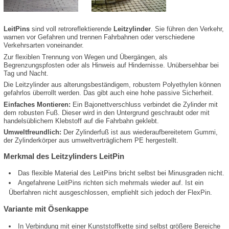
LeitPins
sind voll retroreflektierende
Leitzylinder
. Sie führen den Verkehr,
warnen vor Gefahren und trennen Fahrbahnen oder verschiedene
Verkehrsarten voneinander.
Zur flexiblen Trennung von Wegen und Übergängen, als
Begrenzungspfosten oder als Hinweis auf Hindernisse. Unübersehbar bei
Tag und Nacht.
Die Leitzylinder aus alterungsbeständigem, robustem Polyethylen können
gefahrlos überrollt werden. Das gibt auch eine hohe passive Sicherheit.
Einfaches Montieren:
Ein Bajonettverschluss verbindet die Zylinder mit
dem robusten Fuß. Dieser wird in den Untergrund geschraubt oder mit
handelsüblichem Klebstoff auf die Fahrbahn geklebt.
Umweltfreundlich:
Der Zylinderfuß ist aus wiederaufbereitetem Gummi,
der Zylinderkörper aus umweltverträglichem PE hergestellt.
Merkmal des Leitzylinders LeitPin
Das flexible Material des LeitPins bricht selbst bei Minusgraden nicht.
Angefahrene LeitPins richten sich mehrmals wieder auf. Ist ein
Überfahren nicht ausgeschlossen, empfiehlt sich jedoch der FlexPin.
Variante mit Ösenkappe
In Verbindung mit einer Kunststoffkette sind selbst größere Bereiche