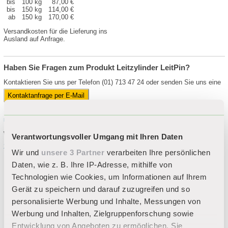
bis
100 kg
87,00 €
bis
150 kg
114,00 €
ab
150 kg
170,00 €
Versandkosten für die Lieferung ins
Ausland auf Anfrage.
Haben Sie Fragen zum Produkt Leitzylinder LeitPin?
Kontaktieren Sie uns per Telefon (01) 713 47 24 oder senden Sie uns eine
Kontaktanfrage per E-Mail
nach oben
Weitere Stichwörter zu "Leitzylinder LeitPin":
Verantwortungsvoller Umgang mit Ihren Daten
212
Wir und
unsere 3 Partner
verarbeiten Ihre persönlichen
Daten, wie z. B. Ihre IP-Adresse, mithilfe von
Sortiment
Technologien wie Cookies, um Informationen auf Ihrem
Gerät zu speichern und darauf zuzugreifen und so
Neuheiten
personalisierte Werbung und Inhalte, Messungen von
BLACK BULL FLEX+
Werbung und Inhalten, Zielgruppenforschung sowie
Entwicklung von Angeboten zu ermöglichen. Sie
Fahrrad-Infrastruktur