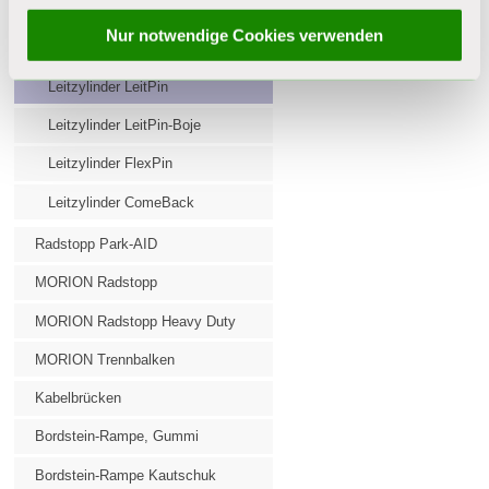
ausgewählten Cookies. Danach können Sie über
LKW-Parkhilfe
unsere Datenschutzerklärung Ihre Einwilligung jederzeit
Nur notwendige Cookies verwenden
Leitzylinder
ändern oder widerrufen.
Leitzylinder LeitPin
Leitzylinder LeitPin-Boje
Leitzylinder FlexPin
Leitzylinder ComeBack
Radstopp Park-AID
MORION Radstopp
MORION Radstopp Heavy Duty
MORION Trennbalken
Kabelbrücken
Bordstein-Rampe, Gummi
Bordstein-Rampe Kautschuk