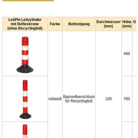
LeitPin Leitzylinder
Durchmesser
Höhe
Ge
mit Reflexkrone
Farbe
Befestigung
(mm)
(mm)
(ohne Recyclingfuß)
460
Bajonettverschluss
rot/weiß
100
760
für Recyclingfuß