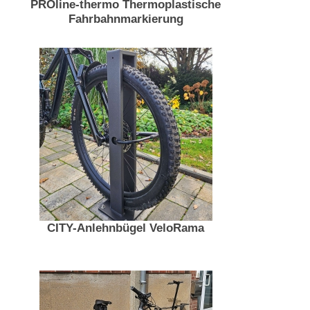
PROline-thermo Thermoplastische
Fahrbahnmarkierung
CITY-Anlehnbügel VeloRama