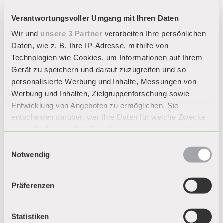
Verantwortungsvoller Umgang mit Ihren Daten
Wir und
unsere 3 Partner
verarbeiten Ihre persönlichen
Daten, wie z. B. Ihre IP-Adresse, mithilfe von
Technologien wie Cookies, um Informationen auf Ihrem
Gerät zu speichern und darauf zuzugreifen und so
CITY-Fahrradständer HYBRID
personalisierte Werbung und Inhalte, Messungen von
Werbung und Inhalten, Zielgruppenforschung sowie
Entwicklung von Angeboten zu ermöglichen. Sie
entscheiden darüber, wer Ihre Daten für welche Zwecke
nutzt. Sie können Ihre Einwilligung jederzeit über die
Cookie-Erklärung oder durch Klicken auf das Privacy
Einwilligungsauswahl
Trigger Symbol ändern oder widerrufen
Notwendig
Wenn Sie es erlauben, würden wir auch gerne:
Präferenzen
Informationen über Ihre geografische Lage
erfassen, welche bis auf einige Meter genau sein
können
Statistiken