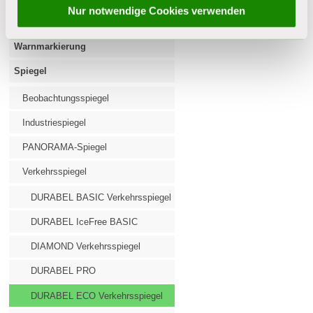
unsere Datenschutzerklärung Ihre Einwilligung jederzeit
Nur notwendige Cookies verwenden
ändern oder widerrufen.
Bodenmarkierung, Bodenreparatur
Warnmarkierung
Spiegel
Beobachtungsspiegel
Industriespiegel
PANORAMA-Spiegel
Verkehrsspiegel
DURABEL BASIC Verkehrsspiegel
DURABEL IceFree BASIC
DIAMOND Verkehrsspiegel
DURABEL PRO
DURABEL ECO Verkehrsspiegel