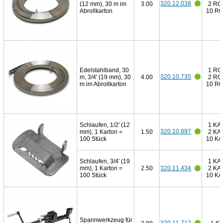
320.12.038
(12 mm), 30 m im
3.00
2 RO
Abrollkarton
10 R
Edelstahlband, 30
1 RO
320.10.735
m, 3/4' (19 mm), 30
4.00
2 RO
m im Abrollkarton
10 R
Schlaufen, 1/2' (12
1 KA
320.10.897
mm), 1 Karton =
1.50
2 KA
100 Stück
10 K
Schlaufen, 3/4' (19
1 KA
mm), 1 Karton =
2.50
320.11.434
2 KA
100 Stück
10 K
Spannwerkzeug für
320.11.712