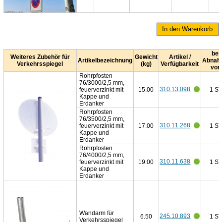
bei
Weiteres Zubehör für
Gewicht
Artikel /
Artikelbezeichnung
Abnah
Verkehrsspiegel
(kg)
Verfügbarkeit
von
Rohrpfosten
76/3000/2,5 mm,
310.13.098
feuerverzinkt mit
15.00
1 ST
Kappe und
Erdanker
Rohrpfosten
76/3500/2,5 mm,
310.11.268
feuerverzinkt mit
17.00
1 ST
Kappe und
Erdanker
Rohrpfosten
76/4000/2,5 mm,
310.11.638
feuerverzinkt mit
19.00
1 ST
Kappe und
Erdanker
Wandarm für
245.10.893
6.50
1 ST
Verkehrsspiegel