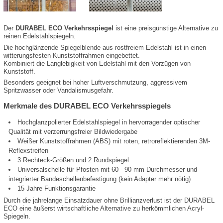
Der
DURABEL ECO Verkehrsspiegel
ist eine preisgünstige Alternative zu
reinen Edelstahlspiegeln.
Die hochglänzende Spiegelblende aus rostfreiem Edelstahl ist in einen
witterungsfesten Kunststoffrahmen eingebettet.
Kombiniert die Langlebigkeit von Edelstahl mit den Vorzügen von
Kunststoff.
Besonders geeignet bei hoher Luftverschmutzung, aggressivem
Spritzwasser oder Vandalismusgefahr.
Merkmale des DURABEL ECO Verkehrsspiegels
Hochglanzpolierter Edelstahlspiegel in hervorragender optischer
Qualität mit verzerrungsfreier Bildwiedergabe
Weißer Kunststoffrahmen (ABS) mit roten, retroreflektierenden 3M-
Reflexstreifen
3 Rechteck-Größen und 2 Rundspiegel
Universalschelle für Pfosten mit 60 - 90 mm Durchmesser und
integrierter Bandeschellenbefestigung (kein Adapter mehr nötig)
15 Jahre Funktionsgarantie
Durch die jahrelange Einsatzdauer ohne Brillianzverlust ist der DURABEL
ECO eine äußerst wirtschaftliche Alternative zu herkömmlichen Acryl-
Spiegeln.