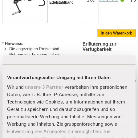
2.00
1 ST
Edelstahlband
*
Hinweise:
Erläuterung zur
Die angezeigten Preise sind
Verfügbarkeit
Nettopreise, bezogen auf die
= Artikel auf Lager
Bestelleinheit.
= Artikel im Zulauf
= Artikel zurzeit nicht auf
Die Versandkosten für Ihre
Lager
Bestellung werden nach Gewicht und
Verantwortungsvoller Umgang mit Ihren Daten
Lieferland individuell berechnet.
Führen Sie die Maus über den
Standard-Versandkosten (Fracht
Farbpunkt, um die
Wir und
unsere 3 Partner
verarbeiten Ihre persönlichen
Versandbereitschaft des
und Verpackung)
Daten, wie z. B. Ihre IP-Adresse, mithilfe von
Artikels zu sehen.
bis
30 kg
12,00 €
Technologien wie Cookies, um Informationen auf Ihrem
bis
50 kg
60,00 €
bis
100 kg
87,00 €
Gerät zu speichern und darauf zuzugreifen und so
bis
150 kg
114,00 €
personalisierte Werbung und Inhalte, Messungen von
ab
150 kg
170,00 €
Werbung und Inhalten, Zielgruppenforschung sowie
Versandkosten für die Lieferung ins
Ausland auf Anfrage.
Entwicklung von Angeboten zu ermöglichen. Sie