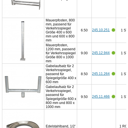
Mauerpfosten, 800
mm, passend für
Verkehrsspiegel
245.10.251
6.50
1 ST
Größe 400 x 600
mm und 600 x 800
mm
Mauerpfosten,
1200 mm, passend
245.12.944
für Verkehrsspiegel
9.00
1 ST
Größe 800 x 1000
mm
Gabelaufsatz für 2
Verkehrsspiegel,
245.11.264
passend für
8.50
1 ST
Spiegelgröße 400 x
600 mm
Gabelaufsatz für 2
Verkehrsspiegel,
passend für
245.11.466
9.50
1 ST
Spiegelgröße 600 x
800 mm und 800 x
1000 mm
Edelstahlband, 1/2'
1 RO