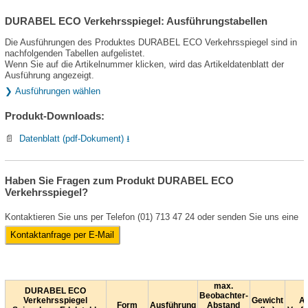
DURABEL ECO Verkehrsspiegel: Ausführungstabellen
Die Ausführungen des Produktes DURABEL ECO Verkehrsspiegel sind in
nachfolgenden Tabellen aufgelistet.
Wenn Sie auf die Artikelnummer klicken, wird das Artikeldatenblatt der
Ausführung angezeigt.
❯ Ausführungen wählen
Produkt-Downloads:
📄
Datenblatt (pdf-Dokument) ⭳
Haben Sie Fragen zum Produkt DURABEL ECO
Verkehrsspiegel?
Kontaktieren Sie uns per Telefon (01) 713 47 24 oder senden Sie uns eine
Kontaktanfrage per E-Mail
max.
DURABEL ECO
Beobachter-
Verkehrsspiegel
Gewicht
Ar
Form
Ausführung
Abstand